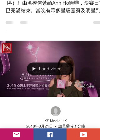
區）》由名模何紫綸Ann Ho籌辦，決賽日前
已完滿結束。當晚有眾多星級嘉賓及明星到場
支持，我們一起重溫當晚訪問片段。 甡暉
Director Harry So 甡暉 Director Sky Ngai 甡
暉 External...
Load video
KS Media HK
2018年8月21日
讀畢需時 1 分鐘