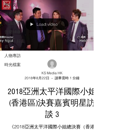
所有文章
娛樂頭條
潮流生活
Load video
音樂頻道
活動・好去
處
人物專訪
時光檔案
KS Media HK
2018年8月22日
讀畢需時 1 分鐘
2018亞洲太平洋國際小姐
(香港區)決賽嘉賓明星訪
談 3
《2018亞洲太平洋國際小姐總決賽（香港