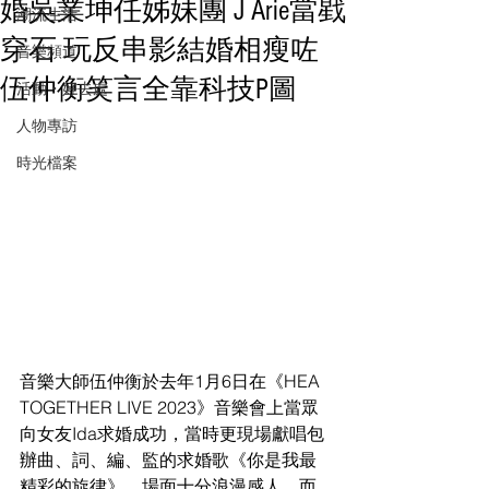
婚吳業坤任姊妹團 J Arie當戥
潮流生活
穿石 玩反串影結婚相瘦咗
音樂頻道
伍仲衡笑言全靠科技P圖
活動・好去處
人物專訪
時光檔案
音樂大師伍仲衡於去年1月6日在《HEA 
TOGETHER LIVE 2023》音樂會上當眾
向女友Ida求婚成功，當時更現場獻唱包
辦曲、詞、編、監的求婚歌《你是我最
精彩的旋律》，場面十分浪漫感人。而