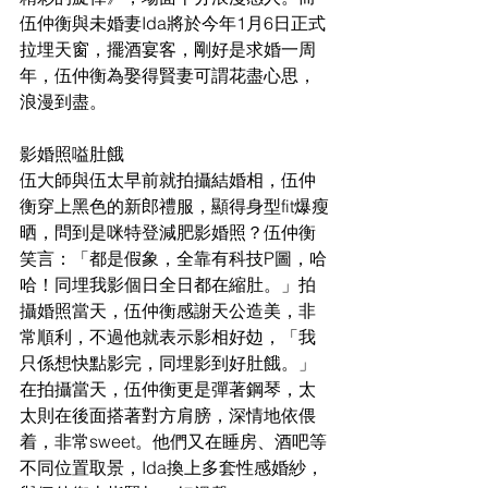
伍仲衡與未婚妻Ida將於今年1月6日正式
拉埋天窗，擺酒宴客，剛好是求婚一周
年，伍仲衡為娶得賢妻可謂花盡心思，
浪漫到盡。
影婚照嗌肚餓
伍大師與伍太早前就拍攝結婚相，伍仲
衡穿上黑色的新郎禮服，顯得身型fit爆瘦
晒，問到是咪特登減肥影婚照？伍仲衡
笑言：「都是假象，全靠有科技P圖，哈
哈！同埋我影個日全日都在縮肚。」拍
攝婚照當天，伍仲衡感謝天公造美，非
常順利，不過他就表示影相好攰，「我
只係想快點影完，同埋影到好肚餓。」
在拍攝當天，伍仲衡更是彈著鋼琴，太
太則在後面搭著對方肩膀，深情地依偎
着，非常sweet。他們又在睡房、酒吧等
不同位置取景，Ida換上多套性感婚紗，