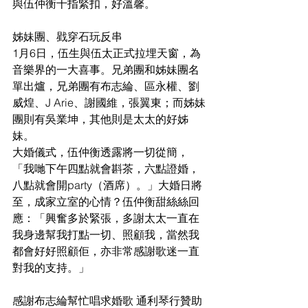
與伍仲衡十指緊扣，好溫馨。
姊妹團、戥穿石玩反串
1月6日，伍生與伍太正式拉埋天窗，為
音樂界的一大喜事。兄弟團和姊妹團名
單出爐，兄弟團有布志綸、區永權、劉
威煌、J Arie、謝國維，張翼東；而姊妹
團則有吳業坤，其他則是太太的好姊
妹。
大婚儀式，伍仲衡透露將一切從簡，
「我哋下午四點就會斟茶，六點證婚，
八點就會開party（酒席）。」大婚日將
至，成家立室的心情？伍仲衡甜絲絲回
應：「興奮多於緊張，多謝太太一直在
我身邊幫我打點一切、照顧我，當然我
都會好好照顧佢，亦非常感謝歌迷一直
對我的支持。」
感謝布志綸幫忙唱求婚歌 通利琴行贊助