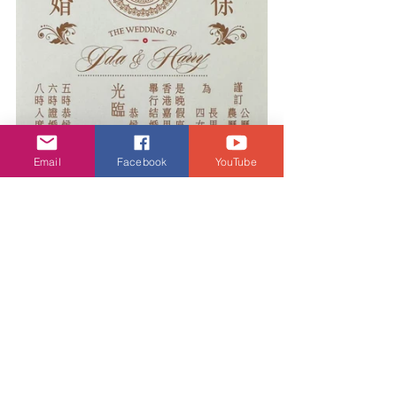
Email
Facebook
YouTube
娛樂頭條