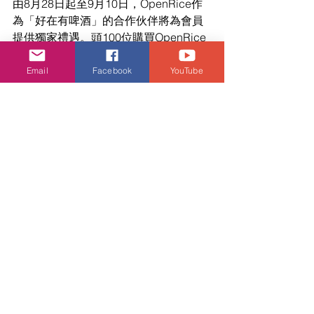
由8月28日起至9月10日，OpenRice作
為「好在有啤酒」的合作伙伴將為會員
提供獨家禮遇。頭100位購買OpenRice
訂座預付套餐累積消費滿HK$3,000或以
上的會員將可獲贈「好在有啤酒」入場
Email
Facebook
YouTube
券2張。立即按此或於Apple App Store/ 
Google Play下載OpenRice應用程式登
記成為OpenRice會員。
網上購票
早鳥票現正於 
www.ticketflap.com/better-with-beer 有
售，每時段門票售價港幣 400 元起。另
有團體票價可供選擇，4人團體票價由港
幣 1,520 元起。                                           
欲了解更多，請到 