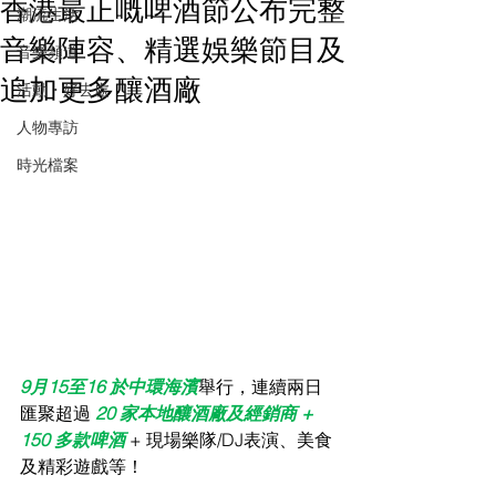
香港最正嘅啤酒節公布完整
潮流生活
音樂陣容、精選娛樂節目及
音樂頻道
追加更多釀酒廠
活動・好去處
人物專訪
時光檔案
9月15至16 於中環海濱
舉行，連續兩日
匯聚超過
 20 家本地釀酒廠及經銷商 + 
150 多款啤酒
 + 現場樂隊/DJ表演、美食
及精彩遊戲等！