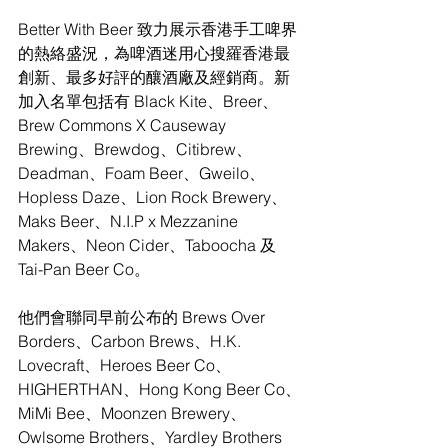
Better With Beer 致力展示香港手工啤界
的熱絡盛況，為啤酒迷用心搜羅香港最
創新、最多好評的釀酒廠及經銷商。新
加入名單包括有 Black Kite、Breer、
Brew Commons X Causeway 
Brewing、Brewdog、Citibrew、
Deadman、Foam Beer、Gweilo、
Hopless Daze、Lion Rock Brewery、
Maks Beer、N.I.P x Mezzanine 
Makers、Neon Cider、Taboocha 及 
Tai-Pan Beer Co。
他們會聯同早前公布的 Brews Over 
Borders、Carbon Brews、H.K. 
Lovecraft、Heroes Beer Co、
HIGHERTHAN、Hong Kong Beer Co、
MiMi Bee、Moonzen Brewery、
Owlsome Brothers、Yardley Brothers 