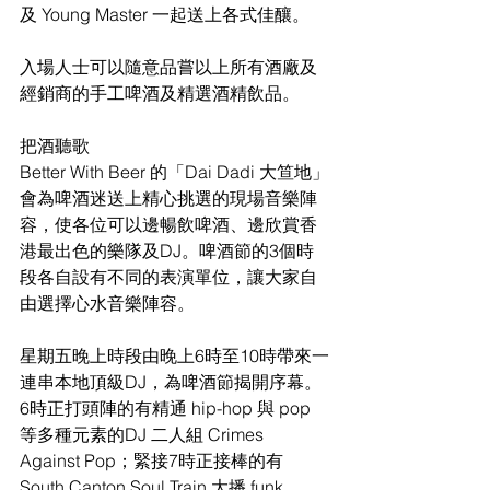
及 Young Master 一起送上各式佳釀。
入場人士可以隨意品嘗以上所有酒廠及
經銷商的手工啤酒及精選酒精飲品。
把酒聽歌
Better With Beer 的「Dai Dadi 大笪地」
會為啤酒迷送上精心挑選的現場音樂陣
容，使各位可以邊暢飲啤酒、邊欣賞香
港最出色的樂隊及DJ。啤酒節的3個時
段各自設有不同的表演單位，讓大家自
由選擇心水音樂陣容。
星期五晚上時段由晚上6時至10時帶來一
連串本地頂級DJ，為啤酒節揭開序幕。 
6時正打頭陣的有精通 hip-hop 與 pop 
等多種元素的DJ 二人組 Crimes 
Against Pop；緊接7時正接棒的有 
South Canton Soul Train 大播 funk, 