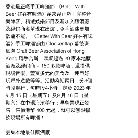
香港最正嘅手工啤酒節 《Better With 
Beer 好在有啤酒》越來越正喇！完整音
樂陣容、精選娛樂節目及新加入釀酒廠
及經銷商名單現在出爐，令啤酒迷更加
欲罷不能。 《Better With Beer 好在有啤
酒》手工啤酒節由 Clockenflap 幕後班
底與 Craft Beer Association of Hong 
Kong 聯手合辦，匯聚超過 20 家本地釀
酒廠及經銷商 + 150 多款啤酒，還提供
現場音樂、豐富多元的美食及一連串好
玩戶外遊戲等等。活動為期兩日，分3個
時段舉行，每時段4小時，定於 2023 年 
9 月 15 日（星期五）及9 月 16 日（星
期六）在中環海濱舉行；早鳥票現正發
售，售價港幣 400 元起，就可以無限暢
飲現場所有啤酒！
雲集本地最佳釀酒廠