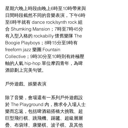
星期六晚上時段由晚上6時至10時帶來與
日間時段截然不同的音樂表演，下午6時
至6時半就有 dance rock/synth rock 組
合 Shumking Mansion；7時至7時45分
有入型入格的 rockabilly 懷舊樂隊 The 
Boogie Playboys；8時15分至9時有 
freeform jazz 樂團 Fountain 
Collective；9時30分至10時則有終極壓
軸的人氣 hip-hop 單位摩四青年，為啤
酒節劃上完美句號。
戶外遊戲、娛樂表演
除了音樂，會場還有一系列戶外遊戲設
於 The Playground 內，務求令入場人士
樂而忘返，包括啤酒箱搭橋大挑戰、超
巨型飛行棋、跳飛機、踢毽、超級層層
疊、布袋球、康樂棋、波子棋、及其他