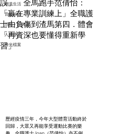
誤」 全馬跑手范倩怡：
潮流生活
「贏在專業訓練上」全職護
音樂頻道
士由負傷到渣馬第四．體會
活動・好去處
「再資深也要懂得重新學
人物專訪
習」
時光檔案
歷經疫情三年，今年大型體育活動終於
回歸，大眾又再能享受運動比賽的樂
趣。全職護士Joan（范倩怡）亦不例