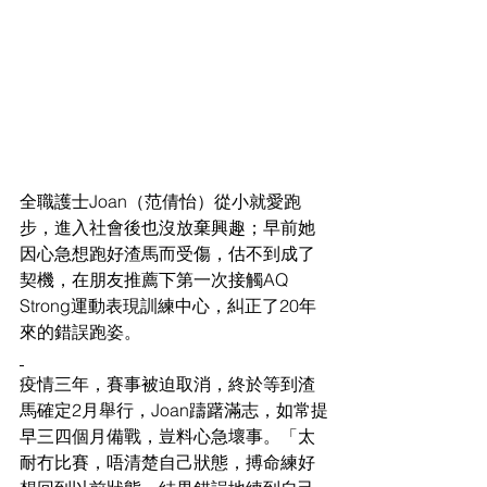
全職護士Joan（范倩怡）從小就愛跑
步，進入社會後也沒放棄興趣；早前她
因心急想跑好渣馬而受傷，估不到成了
契機，在朋友推薦下第一次接觸AQ 
Strong運動表現訓練中心，糾正了20年
來的錯誤跑姿。
疫情三年，賽事被迫取消，終於等到渣
馬確定2月舉行，Joan躊躇滿志，如常提
早三四個月備戰，豈料心急壞事。「太
耐冇比賽，唔清楚自己狀態，搏命練好