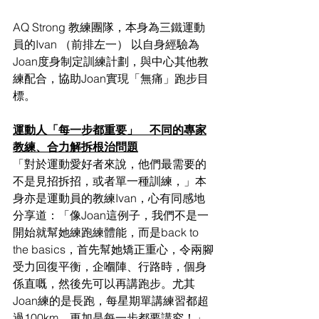
AQ Strong 教練團隊，本身為三鐵運動
員的Ivan （前排左一） 以自身經驗為
Joan度身制定訓練計劃，與中心其他教
練配合，協助Joan實現「無痛」跑步目
標。
運動人「每一步都重要」　不同的專家
教練、合力解拆根治問題
「對於運動愛好者來說，他們最需要的
不是見招拆招，或者單一種訓練，」本
身亦是運動員的教練Ivan，心有同感地
分享道：「像Joan這例子，我們不是一
開始就幫她練跑練體能，而是back to 
the basics，首先幫她矯正重心，令兩腳
受力回復平衡，企嗰陣、行路時，個身
係直嘅，然後先可以再講跑步。尤其
Joan練的是長跑，每星期單講練習都超
過100km，更加是每一步都要講究！」