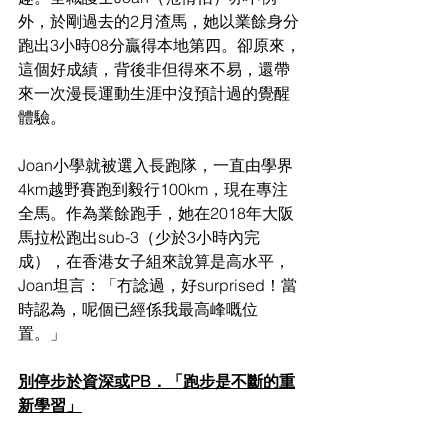
外，於剛過去的2月渣馬，她以業餘身分
跑出3小時08分贏得本地第四。卻原來，
這個好成績，背後非但得來不易，還帶
來一次漫長運動生涯中沒預計過的覺醒
體驗。
Joan小學就被選入長跑隊，一直由學界
4km越野賽跑到毅行100km，現在專注
全馬。作為業餘跑手，她在2018年大阪
馬拉松跑出sub-3（少於3小時內完
成），在香港女子組來說算是高水平，
Joan坦言：「冇諗過，好surprised！當
時認為，呢個已經係我最高峰嘅位
置。」
別停步於資深或PB．「跑步是不斷的重
新學習」