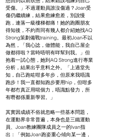
想回到以前狀態，結果錯誤地練到自己
受傷。」不過運動員誰沒傷過？Joan受
傷仍繼續練，結果愈練愈差，別說慢
跑，連落一級樓梯都痛！她的跑圈朋友
得知後，不約而同有幾人都介紹她找AQ 
Strong策劃備戰training。最初Joan不以
為然，「我心諗，做體能，我自己屋企
做都得啦？當時唔明有咩幫到我。」但
抱着一試心態，她到AQ Strong進行專業
分析，結果出乎意料之外。「上過堂先
知，自己跑咗咁多年步，但原來我唔識
跑步！我一直都知跑步要用hip，但咁多
年都冇真正用啱個力，唔識點發力，所
有嘢都係重新學習。」
其實因成績不俗就忽略一些基本問題，
在運動界非常普遍，本身也是三鐵運動
員、Joan教練團隊成員之一的Ivan指
出：「例如Joan跑姿重心傾向某一邊，