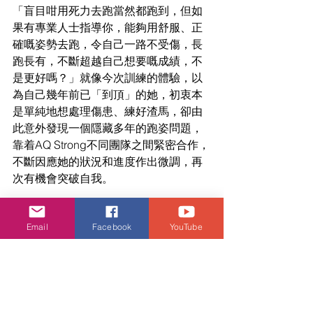
「盲目咁用死力去跑當然都跑到，但如
果有專業人士指導你，能夠用舒服、正
確嘅姿勢去跑，令自己一路不受傷，長
跑長有，不斷超越自己想要嘅成績，不
是更好嗎？」就像今次訓練的體驗，以
為自己幾年前已「到頂」的她，初衷本
是單純地想處理傷患、練好渣馬，卻由
此意外發現一個隱藏多年的跑姿問題，
靠着AQ Strong不同團隊之間緊密合作，
不斷因應她的狀況和進度作出微調，再
次有機會突破自我。
Joan寄語：「無論你玩邊種運動、玩咗
Email
Facebook
YouTube
幾多年，都應記得虛心學習，你會發掘
到好多以前不知道嘅知識，為你帶來自
我挑戰、不斷進步嘅樂趣！所以即使是
單人運動，在破PB的旅途上你不是孤單
的，還有很多夥伴可以幫你，一起成就
更強的自己！」