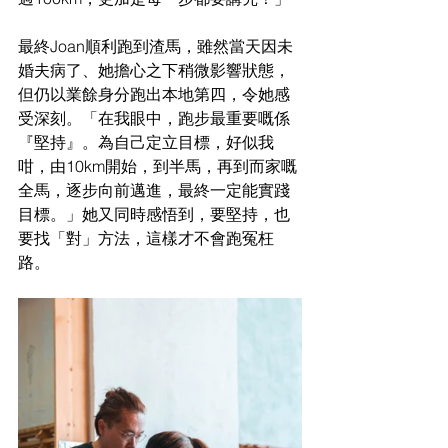
最終Joan順利跑到渣馬，雖然當天因未
婚夫病了、她擔心之下稍微影響狀態，
但仍以業餘身分跑出本地第四，令她感
受深刻。「在我眼中，跑步最重要嘅係
『堅持』。為自己定立目標，好似我
咁，由10km開始，到半馬，再到而家嘅
全馬，逐步向前邁進，最終一定能實踐
目標。」她又同時感悟到，要堅持，也
要找「對」方法，這樣才不會跑冤枉
路。