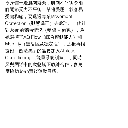
令身體一邊肌肉繃緊，肌肉不平衡令兩
腳關節受力不平衡、單邊受壓，就會易
受傷和痛，要透過專業Movement 
Correction（動態矯正）去處理。」他針
對Joan的獨特情況（受傷 + 備戰），為
她選擇了AQ Flow（綜合運動能力）和
Mobility（靈活度及穩定性），之後再根
據她「衝渣馬」的需要加入Athletic 
Conditioning（能量系統訓練），同時
又與團隊中的動態矯正教練合作，多角
度協助Joan實踐運動目標。