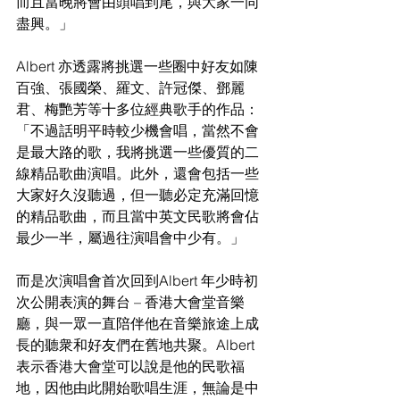
而且當晚將會由頭唱到尾，與大家一同
盡興。」
Albert 亦透露將挑選一些圈中好友如陳
百強、張國榮、羅文、許冠傑、鄧麗
君、梅艷芳等十多位經典歌手的作品：
「不過話明平時較少機會唱，當然不會
是最大路的歌，我將挑選一些優質的二
線精品歌曲演唱。此外，還會包括一些
大家好久沒聽過，但一聽必定充滿回憶
的精品歌曲，而且當中英文民歌將會佔
最少一半，屬過往演唱會中少有。」
而是次演唱會首次回到Albert 年少時初
次公開表演的舞台 – 香港大會堂音樂
廳，與一眾一直陪伴他在音樂旅途上成
長的聽衆和好友們在舊地共聚。Albert 
表示香港大會堂可以說是他的民歌福
地，因他由此開始歌唱生涯，無論是中