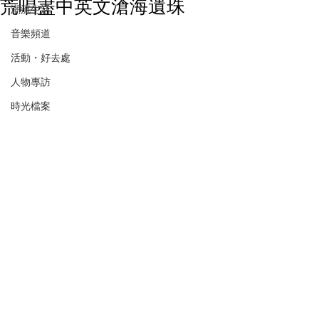
荒唱盡中英文滄海遺珠
潮流生活
音樂頻道
活動・好去處
人物專訪
時光檔案