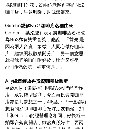
場以咖啡拉 花，賀兩位老闆創辦的No2 
咖啡店，生意興隆，財源滾滾來。 
Gordon親解No.2 咖啡店名稱由來 
Gordon（葉泓聲）表示將咖啡店名稱改
為No2亦有雙重意義，他說：「首先 是
因為兩人合資，象徵二人同心做好咖啡
店，繼續開枝散葉開分店，另一個意思 
就是我們的咖啡咁好飲，地方又好坐，
chill住添飲第二杯更滿足。」 
Ally繼首飾店再投資咖啡店圓夢 
至於Ally（陳樂榣）開設Wow時尚首飾
店，成功轉型從商，今次再投資開咖啡 
店亦是其夢想之一，Ally說：「一直都好
想有間好Chill咖啡店招呼朋友暢聚，加 
上和Gordon的經營理念相同，好快就一
拍即合落實開店，雖然真係好忙，要兩