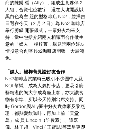
商的陳樂 榣（Ally），組成生意夥伴 2 
人組，合資七位數字，選在大坑開設以
黑白色為主 題的型格啡店 No2，並擇吉
日選在今天（2 月 2 日）為 No2 咖啡店
舉行剪綵 開張儀式，一眾好友均來支
持，當中包括介紹兩人相識而合作做生
意的「媒人」 楊梓菁，親見證兩位好友
情投意合創辦 No2咖啡店開張，大展鴻
兔。 
「媒人」楊梓菁見證好友合作 
No2咖啡店試業時已吸引不少圈中人及 
KOL幫襯，成為人氣打卡店，更吸引廚 
藝精湛的陶大宇成為座上客，亦大讚食
物有水準，所以今天特別出席支持。同
時 Gordon與Ally圈中好友袁偉豪及黎燕
珊，都熱愛飲咖啡，再加上前「天堂
鳥」成 員 Lincoin（許俊豪）、譚嘉
儀、林子超、Vinci ( 王賢誌)等眾星更即