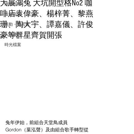
大展鴻兔 大坑開型格No2 咖
潮流生活
啡店袁偉豪、楊梓菁、黎燕
音樂頻道
珊、陶大宇、譚嘉儀、許俊
活動・好去處
豪等群星齊賀開張
人物專訪
時光檔案
兔年伊始，前組合天堂鳥成員 
Gordon（葉泓聲）及由組合歌手轉型從