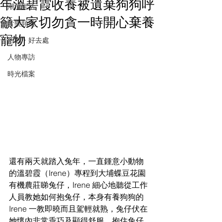
年溫碧霞收養被遺棄狗狗呼
潮流生活
籲大家切勿貪一時開心棄養
音樂頻道
寵物
活動・好去處
人物專訪
時光檔案
還有兩天就踏入兔年，一直鍾意小動物
的溫碧霞（Irene）專程到大埔蝶豆花園
有機農莊睇兔仔，Irene 細心地聽從工作
人員教她如何抱兔仔，本身有養狗狗的 
Irene 一教即曉而且駕輕就熟，兔仔伏在
她懷內非常乖巧及顯得舒服。抱住兔仔