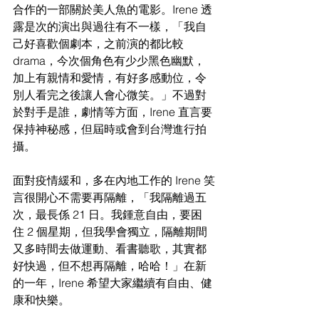
合作的一部關於美人魚的電影。Irene 透
露是次的演出與過往有不一樣，「我自
己好喜歡個劇本，之前演的都比較 
drama，今次個角色有少少黑色幽默，
加上有親情和愛情，有好多感動位，令
別人看完之後讓人會心微笑。」不過對
於對手是誰，劇情等方面，Irene 直言要
保持神秘感，但屆時或會到台灣進行拍
攝。
面對疫情緩和，多在內地工作的 Irene 笑
言很開心不需要再隔離，「我隔離過五
次，最長係 21 日。我鍾意自由，要困
住 2 個星期，但我學會獨立，隔離期間
又多時間去做運動、看書聽歌，其實都
好快過，但不想再隔離，哈哈！」在新
的一年，Irene 希望大家繼續有自由、健
康和快樂。