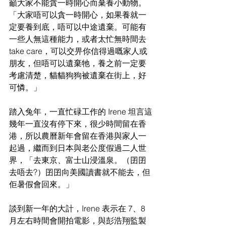
籲大家不能貪一時開心而棄養小動物。
「大家唔可以貪一時開心，如果養就一
定要養到底，唔可以中途遺棄。可能有
一些人無這種能力，或者太忙無時間去 
take care，可以交畀你信得過嘅家人或
朋友，但唔可以遺棄牠，養之前一定要
考慮清楚，貓貓狗狗被遺棄在街上，好
可憐。」
踏入兔年，一直忙碌工作的 Irene 坦言這
幾年一直沒有停下來，很少時間留在香
港，所以農曆新年會留在香港與家人一
起過，繼而到日本與老公度假過二人世
界，「去東京、富士山浸溫泉。（囝囝
去唔去?）囝囝向美國讀書就不能去，但
佢暑假會回來。」
談到新一年的大計，Irene 表示在 7、8 
月左右時間會開拍電影，與彭浩翔監製