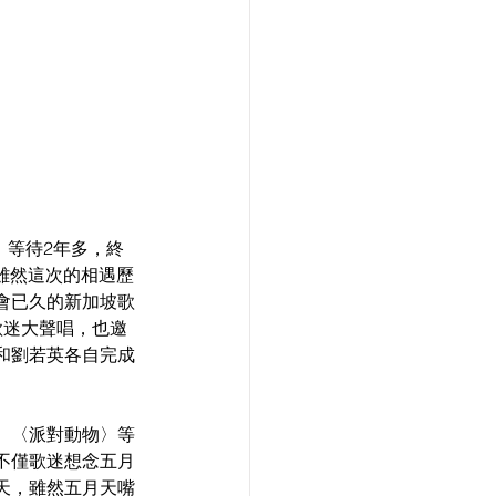
，等待2年多，終
，雖然這次的相遇歷
會已久的新加坡歌
歌迷大聲唱，也邀
和劉若英各自完成
、〈派對動物〉等
不僅歌迷想念五月
天，雖然五月天嘴