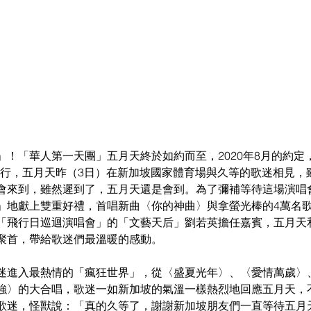
」！「華人第一天團」五月天終於如約而至，2020年8月的約定
約前行，五月天昨（3日）在新加坡國家體育場與久等的歌迷相見
會來到，雖然遲到了，五月天還是會到。為了彌補等待這場演唱
」地獻上雙重好禮，首唱新曲〈你的神曲〉與拿螢光棒的4萬名
「飛行日巡迴演唱會」的「文藝天后」劉若英擔任嘉賓，五月天
聚首，帶給歌迷們最溫暖的感動。
迷進入最熱情的「瘋狂世界」，從〈盛夏光年〉、〈愛情萬歲〉
強〉的大合唱，歌迷一如新加坡的氣溫一樣熱烈地回應五月天，
歌迷，怪獸說：「真的久等了，謝謝新加坡朋友們一直等待五月