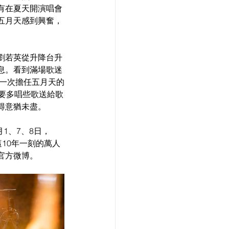
有在夏天開演唱會
五月天感到興奮，
劉若英從升降台升
息。看到滿場歌迷
第一次擔任五月天的
要多唱些歌送給歌
得意猶未盡。
月1、7、8日，
這10年一刻的萬人
官方微博。