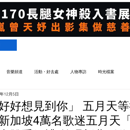
們
音樂頻道
活動・好去處
人物專訪
時光檔案
2年12月5日
好好想見到你」 五月天等
新加坡4萬名歌迷五月天