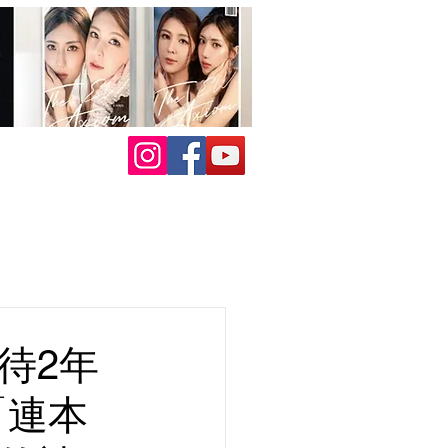
待2年
「連本