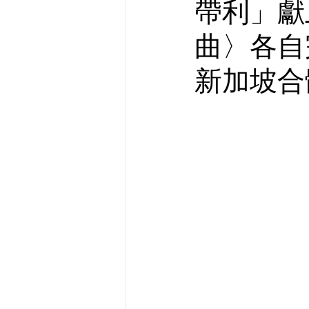
帶利」獻
曲〉各自
新加坡合