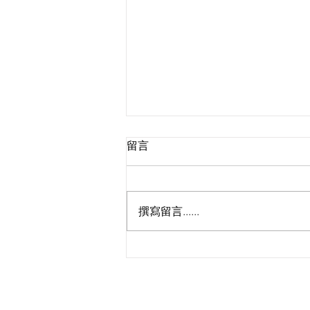
留言
撰寫留言......
🔥啦啦隊Taurus招募最後召
集！女神小迪、JFFT床哥任星
級評審，9.5公開甄選
KS Media HK 創立於