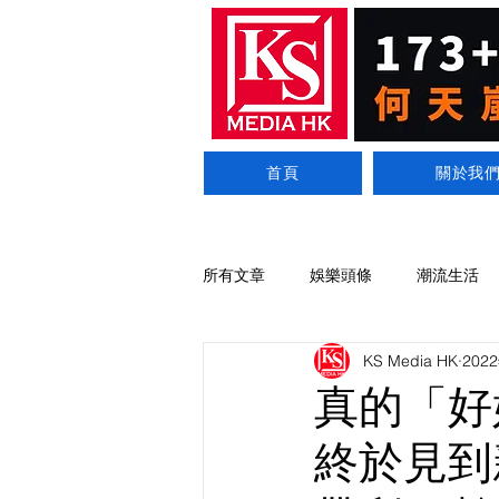
首頁
關於我
所有文章
娛樂頭條
潮流生活
KS Media HK
202
真的「好
終於見到