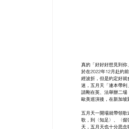
真的「好好好想見到你
於在2022年12月赴
經波折，但是約定好就
迷，五月天「連本帶利
請剛在英、法舉辦二場
歐美巡演後，在新加坡
五月天一開場就帶領歌
歌，到〈知足〉、〈倔
天，五月天也十分思念