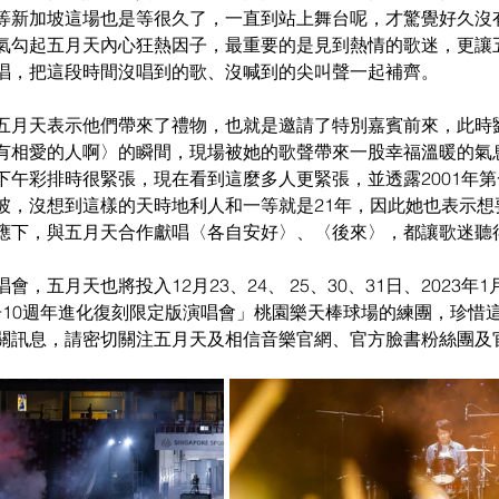
等新加坡這場也是等很久了，一直到站上舞台呢，才驚覺好久沒
氣勾起五月天內心狂熱因子，最重要的是見到熱情的歌迷，更讓
唱，把這段時間沒唱到的歌、沒喊到的尖叫聲一起補齊。
五月天表示他們帶來了禮物，也就是邀請了特別嘉賓前來，此時
有相愛的人啊〉的瞬間，現場被她的歌聲帶來一股幸福溫暖的氣
下午彩排時很緊張，現在看到這麼多人更緊張，並透露2001年
坡，沒想到這樣的天時地利人和一等就是21年，因此她也表示想
應下，與五月天合作獻唱〈各自安好〉、〈後來〉，都讓歌迷聽
，五月天也將投入12月23、24、 25、30、31日、2023年1
方舟10週年進化復刻限定版演唱會」桃園樂天棒球場的練團，珍惜
關訊息，請密切關注五月天及相信音樂官網、官方臉書粉絲團及