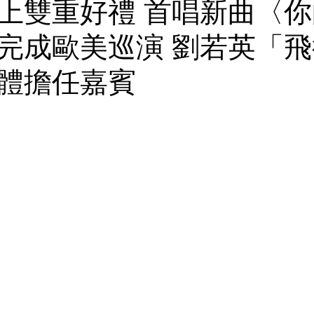
上雙重好禮 首唱新曲〈
完成歐美巡演 劉若英「
體擔任嘉賓