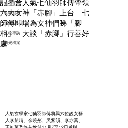
記者會人氣七仙羽師傅帶領
潮流生活
六大女神「赤腳」上台 七
音樂頻道
師傅即場為女神們睇「腳
活動・好去處
相」 大談「赤腳」行善好
人物專訪
處
時光檔案
人氣玄學家七仙羽師傅將與六位靚女藝
人李芷晴、余曉彤、吳紫韻、李亦喬、
王虹茵及許芯悅於11月7至12日參與