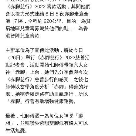
《赤腳慈行》2022 籌款活動，其間她們
會以接力形式連續 6 日 5 夜赤腳走遍全
港 17 區，全程約 220公里。目的一為貧
窮地區兒童籌募屬於他們的鞋；二為香
港智障兒童籌款。
主辦單位為了宣傳此活動，將於今日
（26日）舉行《赤腳慈行》2022慈善活
動記者會，活動開始七師傅帶領六大女
神「赤腳」上台，她們先分享參與今次
《赤腳慈行》慈善步行的感受，之後七
師傅以玄學角度分析「赤腳」得善的好
處，她稱赤腳走路有助血氣運行，所以
「赤腳」行善有助增強健康運勢。
最後，七師傅逐一為每位女神睇「腳
相」，並稱讚吳紫韻雙腳似有錢人可以
生活無憂。