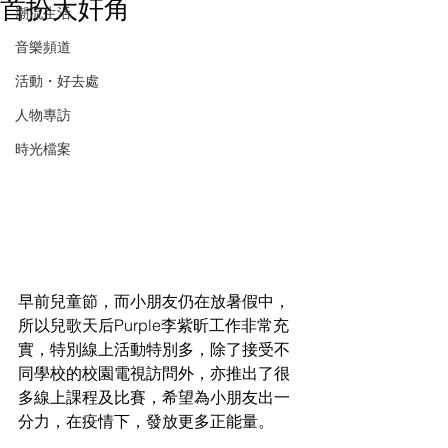
首扮大奸角
潮流生活
音樂頻道
活動・好去處
人物專訪
時光檔案
早前兒童節，而小朋友仍在放暑假中，
所以兒歌天后Purple李紫昕工作非常充
實，特別線上活動特別多，除了接受不
同學校的校園電視訪問外，亦推出了很
多線上課程及比賽，希望為小朋友出一
分力，在疫情下，發放更多正能量。