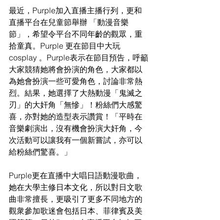
最近，Purple加入直播主播行列，更和
直播平台在兒童節舉辦 「動漫音樂
節」，希望令平台不同年齡的觀眾，重
拾童真。Purple 更在節目中大玩
cosplay 。Purple表示在節目預告，呼籲
大家競猜她將會扮演的角色，大家都以
為她會扮演一些可愛角色，討論非常熱
烈。結果，她選擇了大熱動漫「鬼滅之
刃」的大奸角「無慘」！粉絲們大感驚
喜，亦對她的造型表示讚賞！「平時在
音樂劇演出，沒有機會扮演大奸角，今
次活動可以讓我有一個新嘗試，亦可以
給粉絲們驚喜。」
Purple更在直播中大唱日語動漫歌曲，
她在大學主修日本文化，所以對日文歌
曲非常擅長，更吸引了更多不同地方的
觀衆參加歌迷會包括日本、菲律賓及美