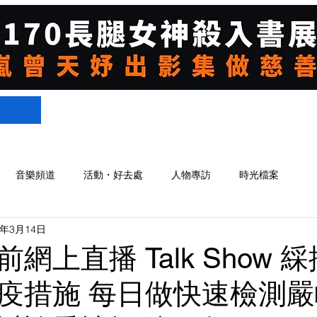
們
音樂頻道
活動・好去處
人物專訪
時光檔案
2年3月14日
網上直播 Talk Show 
疫措施 每日做快速檢測