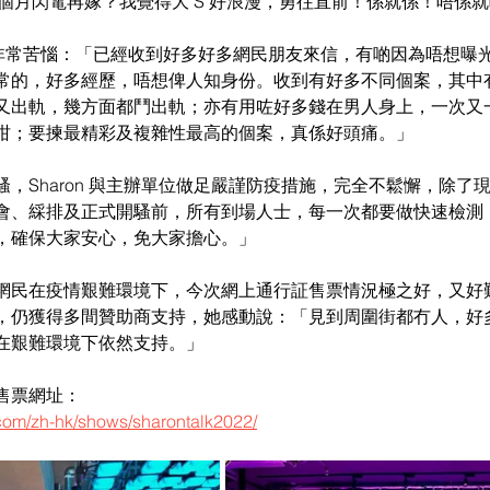
 3 個月閃電再嫁？我覺得大 S 好浪漫，勇往直前！係就係！唔係
on 非常苦惱：「已經收到好多好多網民朋友來信，有啲因為唔想
常的，好多經歷，唔想俾人知身份。收到有好多不同個案，其中
又出軌，幾方面都鬥出軌；亦有用咗好多錢在男人身上，一次又
咁；要揀最精彩及複雜性最高的個案，真係好頭痛。」
，Sharon 與主辦單位做足嚴謹防疫措施，完全不鬆懈，除了
會、綵排及正式開騷前，所有到場人士，每一次都要做快速檢測
，確保大家安心，免大家擔心。」
網民在疫情艱難環境下，今次網上通行証售票情況極之好，又好
，仍獲得多間贊助商支持，她感動說：「見到周圍街都冇人，好
在艱難環境下依然支持。」
售票網址：
com/zh-hk/shows/sharontalk2022/