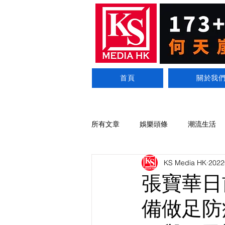
首頁
關於我
所有文章
娛樂頭條
潮流生活
KS Media HK
202
張寶華日前
備做足防