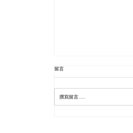
留言
撰寫留言......
🔥啦啦隊Taurus招募最後召
集！女神小迪、JFFT床哥任星
級評審，9.5公開甄選