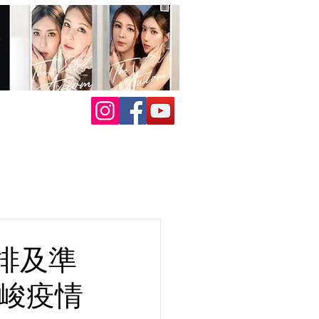
綵排及準
嚴峻疫情