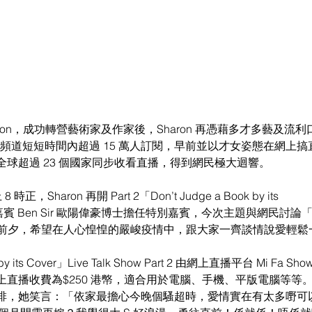
ron，成功轉營藝術家及作家後，Sharon 再憑藉多才多藝及流利
影片頻道短短時間內超過 15 萬人訂閱，早前並以才女姿態在網上搞直播 T
球超過 23 個國家同步收看直播，得到網民極大迴響。 
 時正，Sharon 再開 Part 2「Don’t Judge a Book by its 
嘉賓 Ben Sir 歐陽偉豪博士擔任特別嘉賓，今次主題與網民討
4 日)前夕，希望在人心惶惶的嚴峻疫情中，跟大家一齊談情說愛輕
 by its Cover」Live Talk Show Part 2 由網上直播平台 Mi Fa S
直播收費為$250 港幤，適合用於電腦、手機、平版電腦等等。Sh
排，她笑言：「依家最擔心今晚個騷超時，愛情實在有太多嘢可