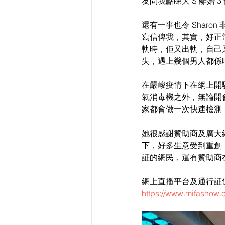
友問我點睇大 S 離婚
還有一事也令 Shar
寫信俾我，其實，好正
軌時，佢又出軌，自己
失，遇上幾個男人都係
在嚴峻疫情下在網上開騷
氣消毒機之外，無論開
家都會做一次快速檢測
她很感謝贊助商及廣大
下，好多生意受到重創
証的網民，還有贊助商
網上直播平台及通行証
https://www.mifashow.