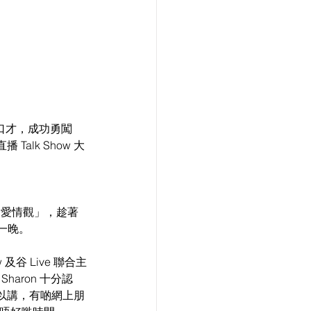
口才，成功勇闖 
alk Show 大
論「愛情觀」，趁著
鬆一晚。
how 及谷 Live 聯合主
aron 十分認
以講，有啲網上朋