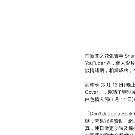
前新聞之花張寶華 Sha
YouTuber 界，個人
談情緒病，相當成功，全
而昨晚 (3 月 13 日) 晚上 8
Cover」，邀請了特別
白色情人節(3 月 1
「Don’t Judge a Book
辦，芳泉冠名贊助，網上
真，連日做定功課及綵