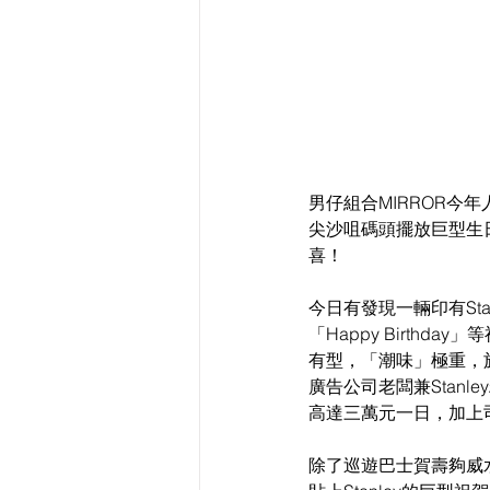
男仔組合MIRROR今年
尖沙咀碼頭擺放巨型生日廣
喜！
今日有發現一輛印有Sta
「Happy Birth
有型，「潮味」極重，
廣告公司老闆兼Stan
高達三萬元一日，加上
除了巡遊巴士賀壽夠威