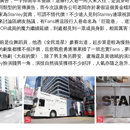
型祝賀廣告，一字排開非常搶眼！這條行人巷一向人來人往，是貫穿
同類型的宣傳廣告，而今次該廣告公司老闆亦於暑假這個黃金檔
Stanley賀壽，可謂不惜代價！不少途人見到Stanley連環
來討論區網友熱議，有Fans將這段行人巷命名為「巨龍巷」，
RROR成員的魔力繼續延續，到處都見到一眾成員身影，相當厲害
y入行前是位舞蹈員，他憑《全民造星》參賽出道，起步算是較為慢
的劇集都獲不俗評價，且愈戰愈勇逐漸累積了一班忠實Fans，
ViuTV大熱劇《大叔的愛》，除了男主角呂爵安、盧瀚霆及黃德斌的
tanley扮演賤男一角，演技自然搞笑獲得不少好評，人氣亦隨之急升