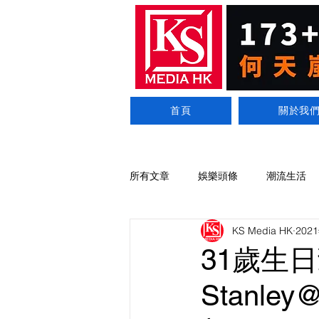
首頁
關於我
所有文章
娛樂頭條
潮流生活
KS Media HK
202
31歲生
Stanl