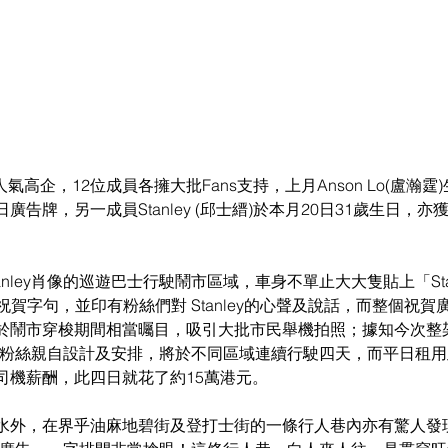
人氣高企，12位成員各擁大批Fans支持，上月Anson Lo(盧瀚
告牌，另一成員Stanley (邱士縉)於本月20日31歲生日，
nley肖像的巡遊巴士行駛鬧市區域，車身不單止大大隻貼上「Stanl
day」等祝賀字句，並印有粉絲們對 Stanley的心聲及說話，而整個
於鬧市穿梭期間相當曯目，吸引大批市民舉機拍照；據知今次整
ley粉絲親自設計及安排，將於不同區域連續行駛四天，而平日租
司機薪酬，此四日就花了約15萬港元。
水外，在界乎油麻地碧街及登打士街的一條行人巷內亦有驚人發