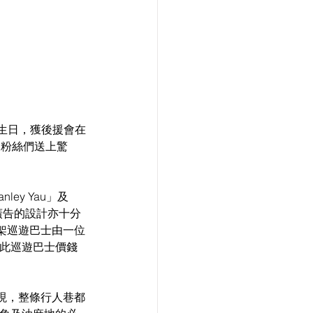
霆)生日，獲後援會在
亦獲粉絲們送上驚
ey Yau」及
祝賀廣告的設計亦十分
架巡遊巴士由一位
用此巡遊巴士價錢
現，整條行人巷都