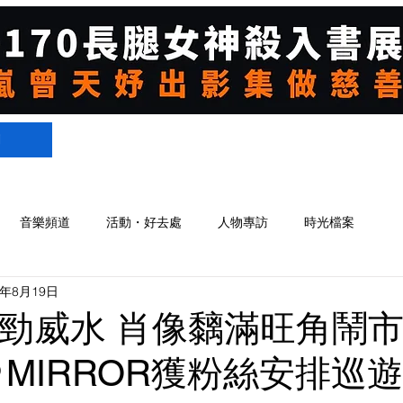
們
音樂頻道
活動・好去處
人物專訪
時光檔案
1年8月19日
日勁威水 肖像黐滿旺角鬧
ey@MIRROR獲粉絲安排巡