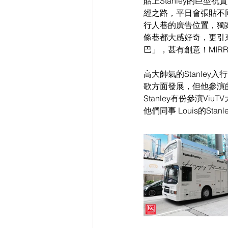
貼上Stanley的巨
經之路，平日會張貼不
行人巷的廣告位置，獨家為
條巷都大感好奇，更引
巴」，甚有創意！MI
高大帥氣的Stanle
歌方面發展，但他參演
Stanley有份參演
他們同事 Louis的S