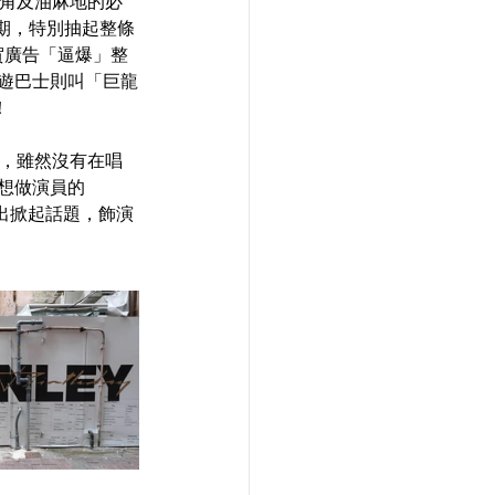
旺角及油麻地的必
期，特別抽起整條
祝賀廣告「逼爆」整
巡遊巴士則叫「巨龍
！
熱，雖然沒有在唱
夢想做演員的
演出掀起話題，飾演
。