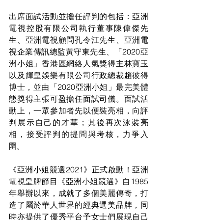
出席面試活動並擔任評判的包括：亞洲
電視控股有限公司執行董事陳偉傑先
生、亞洲電視顧問孔令江先生、亞洲電
視企業傳訊總監黃守東先生、「2020亞
洲小姐」香港區網絡人氣獎得主林寶玉
以及輝皇娛樂有限公司行政總裁趙彼得
博士，並由「2020亞洲小姐」最完美體
態獎得主張可盈擔任面試司儀。面試活
動上，一眾參加者先以便裝亮相，向評
判展示自己的才華；其後再次泳裝亮
相，接受評判的提問與考核，力爭入
圍。
《亞洲小姐競選2021》正式啟動！亞洲
電視皇牌節目《亞洲小姐競選》自1985
年舉辦以來，成就了多個美麗傳奇，打
造了屬於華人世界的經典選美品牌，同
時亦提供了優秀平台予女士們展現自己