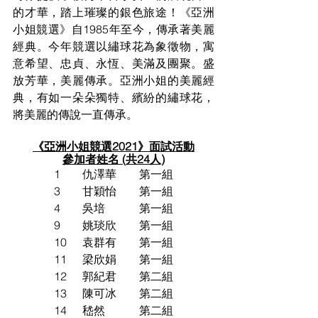
的才華，踏上璀璨的銀色旅途！《亞洲
小姐競選》自1985年至今，傳承著美麗
經典。今年競選以繡球花為象徵物，寓
意希望、忠貞、永恆、美滿及團聚。盛
放芳華，美麗傳承。亞洲小姐的美麗經
典，有如一朵朵獨特、繽紛的繡球花，
將美麗的傳說一直傳承。
《亞洲小姐競選2021》面試活動
參加者姓名 (共24人)
1	仇澤華	第一組
3	甘穎怡	第一組
4	吳培		第一組
9	姚琰欣	第一組
10	袁群有	第一組
11	梁欣娟	第一組
12	郭紀君	第二組
13	陳可冰	第二組
14	嵇然		第二組