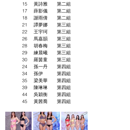
15	黃詩雅	第二組
17	薛影儀	第二組
18	謝雨倩	第二組
21	譚夢娜	第三組
22	王宇珂	第三組
26	馬嘉韻	第三組
28	胡春梅	第三組
29	練晨曦	第三組
30	羅茵童	第三組
24	孫一丹	第四組
34	孫伊	 	第四組
35	梁美華	第四組
39	陳琳琳	第四組
44	吳穎衡	第四組
45	黃茜喬	第四組