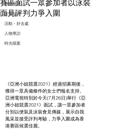
賽區面試一眾參加者以泳裝
潮流生活
面見評判力爭入圍
音樂頻道
活動・好去處
人物專訪
時光檔案
《亞洲小姐競選2021》經過招募期後，
獲得一眾具備條件的女士們報名支持。
亞洲電視特別於今天(7月26日)舉行《亞
洲小姐競選2021》面試，讓一眾參加者
分別以便裝及泳裝會見傳媒，展示自我
風采並接受評判考驗，力爭入圍成為香
港賽區候選佳麗。