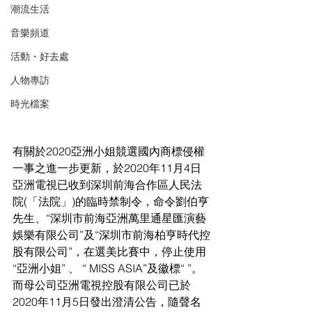
潮流生活
音樂頻道
活動・好去處
人物專訪
時光檔案
有關於2020亞洲小姐競選國內商標侵權
一事之進一步更新，於2020年11月4日
亞洲電視已收到深圳前海合作區人民法
院(「法院」)的臨時禁制令，命令劉伯亨
先生、“深圳市前海亞洲萬里通星匯演藝
娛樂有限公司”及“深圳市前海柏亨時代控
股有限公司”，在選美比賽中，停止使用
“亞洲小姐” 、 “ MISS ASIA”及徽標“ ”。
而母公司亞洲電視控股有限公司已於
2020年11月5日發出澄清公告，隨聲名