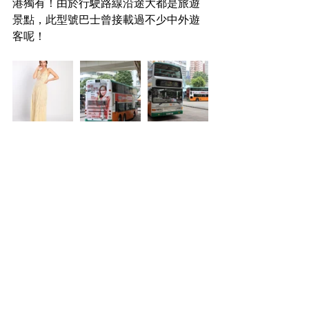
港獨有！由於行駛路線沿途大都是旅遊
景點，此型號巴士曾接載過不少中外遊
客呢！