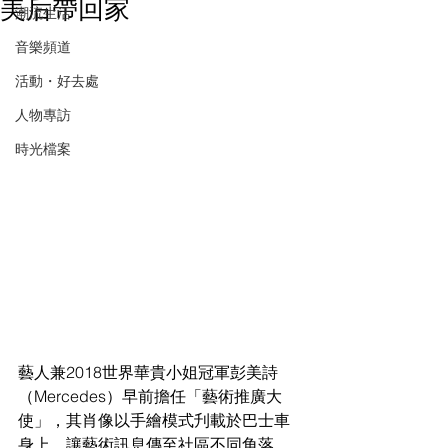
美后帶回家
潮流生活
音樂頻道
活動・好去處
人物專訪
時光檔案
藝人兼2018世界華貴小姐冠軍彭美詩
（Mercedes）早前擔任「藝術推廣大
使」，其肖像以手繪模式刋載於巴士車
身上，讓藝術訊息傳至社區不同角落。