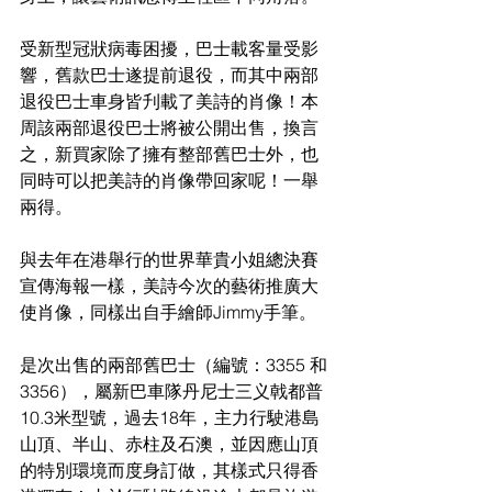
受新型冠狀病毒困擾，巴士載客量受影
響，舊款巴士遂提前退役，而其中兩部
退役巴士車身皆刋載了美詩的肖像！本
周該兩部退役巴士將被公開出售，換言
之，新買家除了擁有整部舊巴士外，也
同時可以把美詩的肖像帶回家呢！一舉
兩得。
與去年在港舉行的世界華貴小姐總決賽
宣傳海報一樣，美詩今次的藝術推廣大
使肖像，同樣出自手繪師Jimmy手筆。
是次出售的兩部舊巴士（編號：3355 和
3356），屬新巴車隊丹尼士三义戟都普
10.3米型號，過去18年，主力行駛港島
山頂、半山、赤柱及石澳，並因應山頂
的特別環境而度身訂做，其樣式只得香