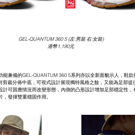
GEL-QUANTUM 360 5 (左:男裝 右:女裝) 
港幣1,190元 
能兼備的GEL-QUANTUM 360 5系列亦以全新面貌示人，鞋
幾何剪裁分佈中底，可視式設計展現獨特風格之餘，又能為足部提
設計可因應情況而改變形態，內側的凸形設計增加足部穩定性，
片，發揮雙重穩固作用。 