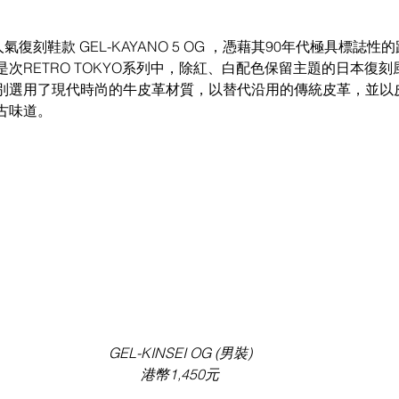
YLE 人氣復刻鞋款 GEL-KAYANO 5 OG ，憑藉其90年代極具標
次RETRO TOKYO系列中，除紅、白配色保留主題的日本復
別選用了現代時尚的牛皮革材質，以替代沿用的傳統皮革，並以
古味道。 
GEL-KINSEI OG (男裝) 
港幣1,450元 