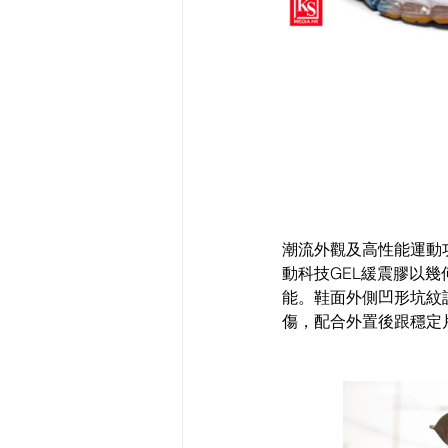
潮流外觀及高性能運動功
動科技GEL緩震膠以
能。鞋面外側凹形坑紋
傷，配合外置後跟穩定