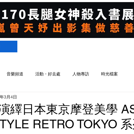
們
音樂頻道
活動・好去處
人物專訪
時光檔案
0年3月4日
演繹日本東京摩登美學 AS
TYLE RETRO TOKYO