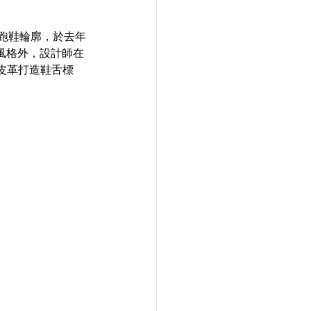
誌性的跑鞋輪廓，於去年
刻風格外，設計師在
皮革打造鞋舌標