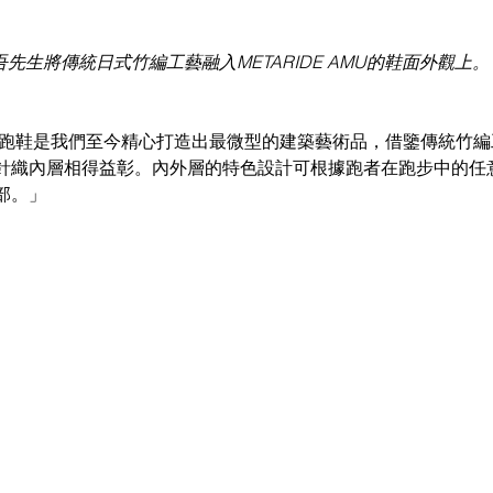
吾先生將傳統日式竹編工藝融入METARIDE AMU的鞋面外觀上。
此跑鞋是我們至今精心打造出最微型的建築藝術品，借鑒傳統竹編
針織內層相得益彰。內外層的特色設計可根據跑者在跑步中的任
部。」 