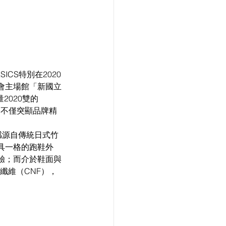
會主場館「新國立
2020雙的
作，不僅突顯品牌精
靈感源自傳統日式竹
具一格的跑鞋外
驗；而介於鞋面與
纖維（CNF），