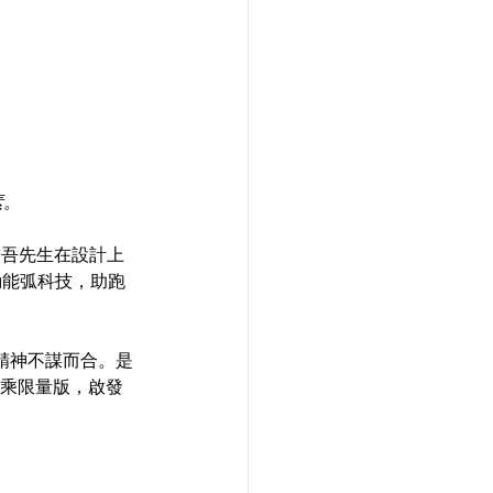
。 
，隈研吾先生在設計上
E動能弧科技，助跑
精神不謀而合。是
聯乘限量版，啟發