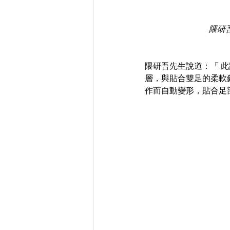
隈研
隈研吾先生說道：「 
層，與貼合雙足的柔軟
作而自動變形，貼合足