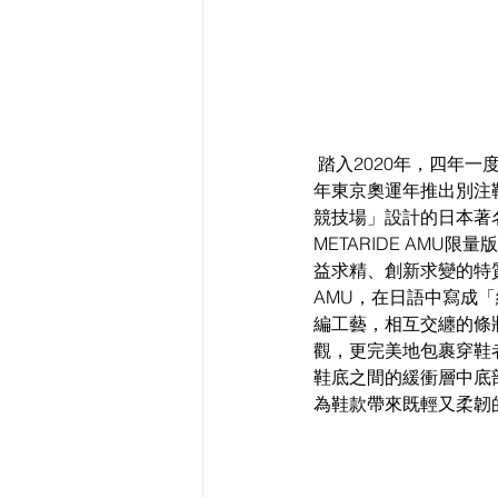
 踏入2020年，四年一度的體壇盛事奧林匹克運動會將於日本東京舉行，專業運動品牌 ASICS特別在2020
年東京奧運年推出別注
競技場」設計的日本著名
METARIDE AMU
益求精、創新求變的特
AMU，在日語中寫成「
編工藝，相互交纏的條
觀，更完美地包裹穿鞋
鞋底之間的緩衝層中底
為鞋款帶來既輕又柔韌