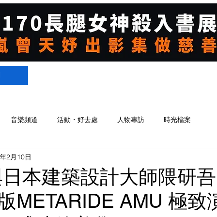
們
音樂頻道
活動・好去處
人物專訪
時光檔案
0年2月10日
S 與日本建築設計大師隈研吾
METARIDE AMU 極