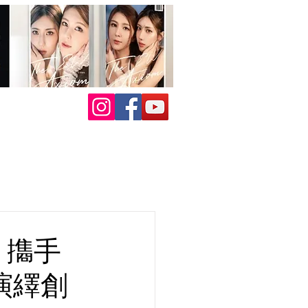
 㩦手
致演繹創