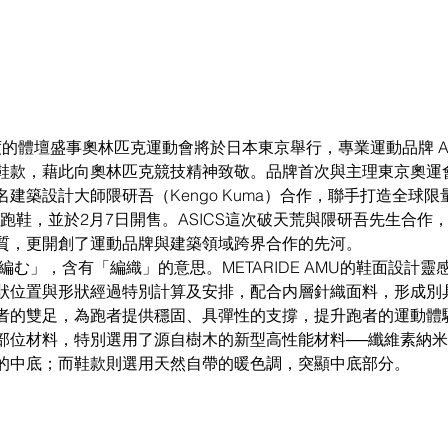
鞋款，藉此向奧林匹克競技精神致敬。品牌首次與主理東京奧運
建築設計大師隈研吾（Kengo Kuma）合作，聯手打造全球限量
限量版跑鞋，並於2月7日開售。ASICS這次破天荒與隈研吾先生合
質，更開創了運動品牌與建築領域跨界合作的先河。 
編む」，含有「編織」的意思。METARIDE AMU的鞋面設計
狀位置與形狀經過特別計算及安排，配合内層針織面料，形成別
者的雙足，為跑者提供穩固、具彈性的支撐，提升跑者的運動體
部位材料，特別選用了源自樹木的新型高性能材料──纖維素納米
的中底；而鞋款則選用天然自帶的暖色調，突顯中底部分。 