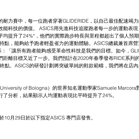
耐力賽中，每一位跑者穿著GLIDERIDE，以自己最佳配速竭
能科技的價值。 ASICS用先進科技追蹤跑者每一步的運動表
平均提升了24%*，他們的實際跑步時長與里程都超出了個人預
的省能特點，能夠給予跑者輕盈省力的運動體驗。ASICS總裁兼首席
ota）表示：「讓所有跑者能夠感受革命性科技是我們的目標。如今，GLI
距離目標又近了一步。我們預計在2020年春季發布RIDE系列
不是終點。ASICS的研發計劃將突破單純的鞋款範疇，我們將在店
ersity of Bologna）的世界知名運動學家Samuele Marcor
行了分析，結果顯示人均運動表現比平時提升了24%。
將於10月29日於以下指定ASICS 專門店發售。