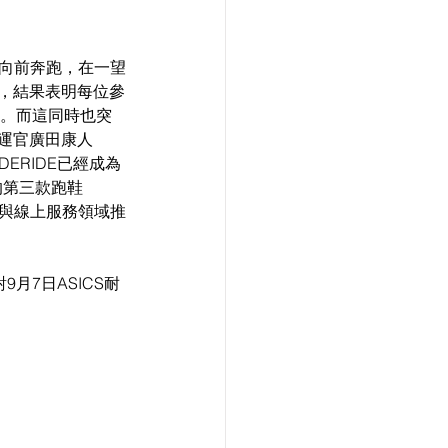
力向前奔跑，在一望
現，結果表明每位參
期。而這同時也突
營運官廣田康人
DERIDE已經成為
的第三款跑鞋
內與線上服務領域推
a對9月7日ASICS耐