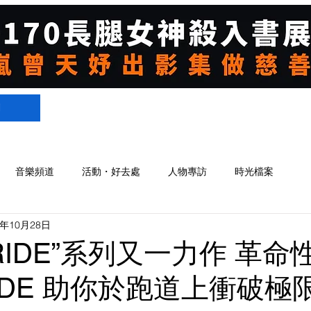
們
音樂頻道
活動・好去處
人物專訪
時光檔案
9年10月28日
 “RIDE”系列又一力作 革
RIDE 助你於跑道上衝破極限