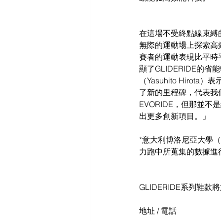
在這場不受終點線束縛的
無際的運動場上探索高效
賽者的運動表現比平時
顯了GLIDERIDE
（Yasuhito Hir
了新的里程碑，代表我們
EVORIDE，但那並
出更多創新項目。」
*意大利博洛尼亞大學（Univ
力跑中所蒐集的數據進
GLIDERIDE系列鞋款
地址 / 電話