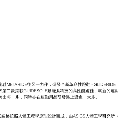
鞋METARIDE後又一力作，研發全新革命性跑鞋 - GLIDERIDE，
CS第二款搭載GUIDESOLE動能弧科技的高性能跑鞋，嶄新的
跨出每一步，同時亦在運動用品研發路上邁進一大步。
嚴格按照人體工程學原理設計而成，由ASICS人體工學研究所（Institut