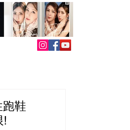
命性跑鞋
!