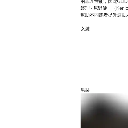
的非凡性能，因此GLID
經理 - 原野健一（Ke
幫助不同跑者提升運動
女裝
男裝