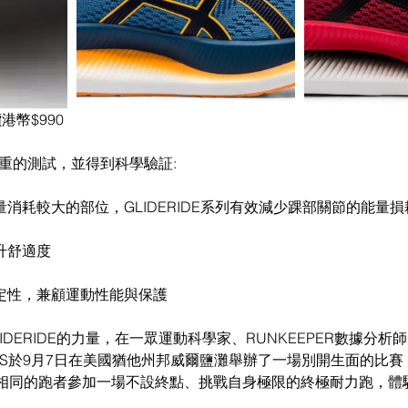
價港幣$990
過多重的測試，並得到科學驗証:
量消耗較大的部位，GLIDERIDE系列有效減少踝部關節的能量損
升舒適度
穩定性，兼顧運動性能與保護
IDERIDE的力量，在一眾運動科學家、RUNKEEPER數據分析
CS於9月7日在美國猶他州邦威爾鹽灘舉辦了一場別開生面的比賽
同的跑者參加一場不設終點、挑戰自身極限的終極耐力跑，體驗了G