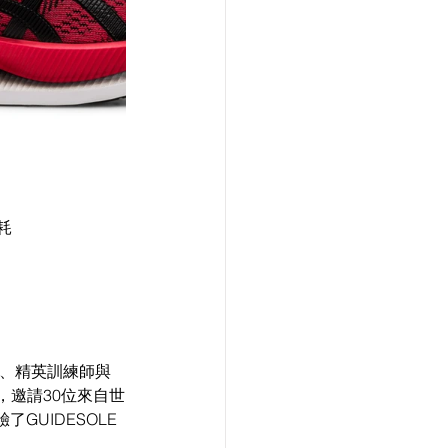
耗
師、精英訓練師與
，邀請30位來自世
UIDESOLE