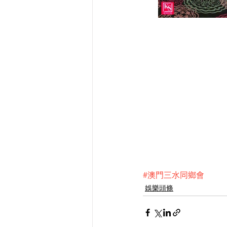
#澳門三水同鄉會
娛樂頭條