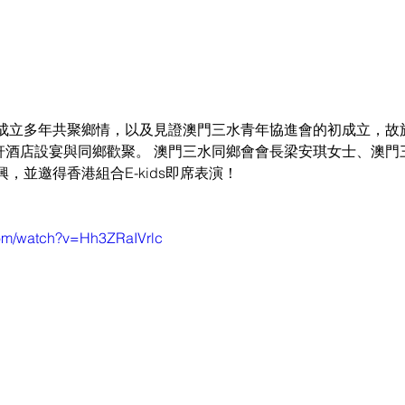
成立多年共聚鄉情，以及見證澳門三水青年協進會的初成立，故於
澳門萬豪軒酒店設宴與同鄉歡聚。 澳門三水同鄉會會長梁安琪女士、澳
，並邀得香港組合E-kids即席表演！
com/watch?v=Hh3ZRaIVrlc