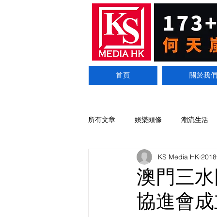
首頁
關於我
所有文章
娛樂頭條
潮流生活
KS Media HK
201
澳門三水
協進會成