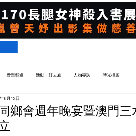
們
音樂頻道
活動・好去處
人物專訪
時光檔案
8年6月13日
同鄉會週年晚宴暨澳門三
立