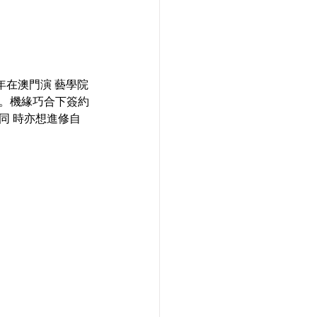
早年在澳門演 藝學院
績。機緣巧合下簽約
同 時亦想進修自