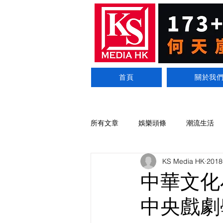
首頁
關於我
所有文章
娛樂頭條
潮流生活
KS Media HK
201
中華文化小
中央戲劇