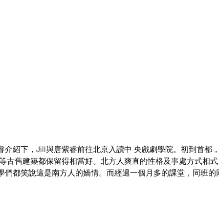
介紹下，Jill與唐紫睿前往北京入讀中 央戲劇學院。初到首都，J
同等古舊建築都保留得相當好。北方人爽直的性格及事處方式相式
學們都笑說這是南方人的嬌情。而經過一個月多的課堂，同班的