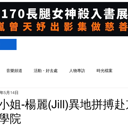
們
音樂頻道
活動・好去處
人物專訪
時光檔案
8年5月14日
姐-楊麗(Jill)異地拼搏
學院