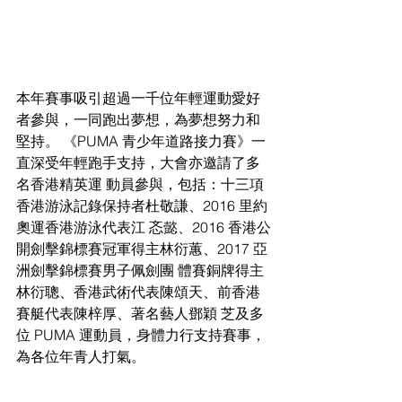
本年賽事吸引超過一千位年輕運動愛好
者參與，一同跑出夢想，為夢想努力和
堅持。 《PUMA 青少年道路接力賽》一
直深受年輕跑手支持，大會亦邀請了多
名香港精英運 動員參與，包括：十三項
香港游泳記錄保持者杜敬謙、2016 里約
奧運香港游泳代表江 忞懿、2016 香港公
開劍擊錦標賽冠軍得主林衍蕙、2017 亞
洲劍擊錦標賽男子佩劍團 體賽銅牌得主
林衍聰、香港武術代表陳頌天、前香港
賽艇代表陳梓厚、著名藝人鄧穎 芝及多
位 PUMA 運動員，身體力行支持賽事，
為各位年青人打氣。