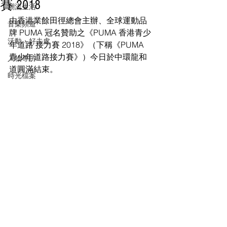
賽 2018
潮流生活
由香港業餘田徑總會主辦、全球運動品
音樂頻道
牌 PUMA 冠名贊助之《PUMA 香港青少
活動・好去處
年道路 接力賽 2018》（下稱《PUMA 
青少年道路接力賽》）今日於中環龍和
人物專訪
道圓滿結束。
時光檔案