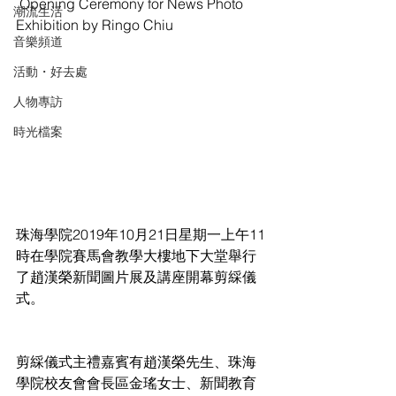
 Opening Ceremony for News Photo 
潮流生活
Exhibition by Ringo Chiu
音樂頻道
活動・好去處
人物專訪
時光檔案
珠海學院2019年10月21日星期一上午11
時在學院賽馬會教學大樓地下大堂舉行
了趙漢榮新聞圖片展及講座開幕剪綵儀
式。
剪綵儀式主禮嘉賓有趙漢榮先生、珠海
學院校友會會長區金瑤女士、新聞教育