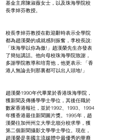
基金主席陳淑薇女士，以及珠海學院校
長李焯芬教授。
校長李焯芬教授在歡迎辭時表示全學院
都為趙漢榮的成就感到振奮，李校長說: 
「珠海學以你為傲!」趙漢榮先生亦發表
了簡短講話。他向母校珠海學院致謝，
多謝學院教導和培育他，他更表示: 「香
港人無論去到那裏都可以出人頭地!」
趙漢榮1990年代畢業於香港珠海學院，
獲新聞及傳播學學士學位，其後任職於
數家香港報社，並於1992、1993、1994
年獲香港最佳新聞圖片獎。1995年，趙
漢榮往加州州立大學北嶺分校求學，獲
第二個新聞攝影文學學士學位。現在，
趙漢榮是美國主流媒體中最優秀的華裔