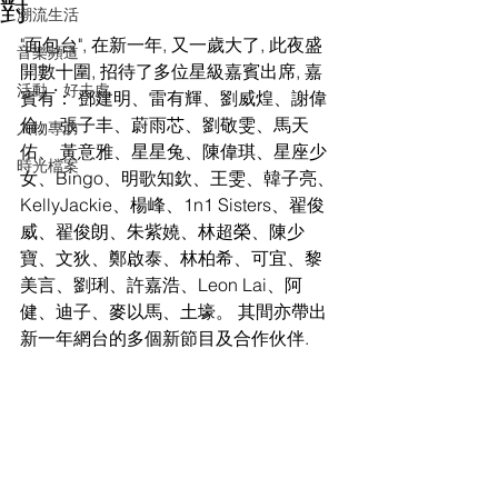
對
潮流生活
"面包台", 在新一年, 又一歲大了, 此夜盛
音樂頻道
開數十圍, 招待了多位星級嘉賓出席, 嘉
活動・好去處
賓有： 鄧建明、雷有輝、劉威煌、謝偉
倫、 張子丰、蔚雨芯、劉敬雯、馬天
人物專訪
佑、 黃意雅、星星兔、陳偉琪、星座少
時光檔案
女、Bingo、明歌知欽、王雯、韓子亮、
KellyJackie、楊峰、1n1 Sisters、翟俊
威、翟俊朗、朱紫嬈、林超榮、陳少
寶、文狄、鄭啟泰、林柏希、可宜、黎
美言、劉琍、許嘉浩、Leon Lai、阿
健、迪子、麥以馬、土壕。 其間亦帶出
新一年網台的多個新節目及合作伙伴.