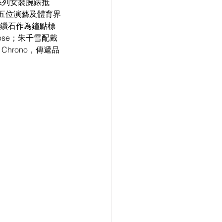
e 系列女裝腕錶抵
。五位演藝及體育界
以鑽石作為鐘點標
Rose；朱千雪配戴
y Chrono，傳遞品