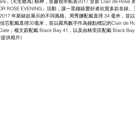
Dare」(天生敢爲) 精神，並慶祝帝舵表2017 全新 Clair de Ros
OR ROSE EVENING」活動，讓一眾鐘錶愛好者欣賞多款名錶
2017 年新錶款展示的不同風格。周秀娜配戴直徑 34 毫米，並
ose；李佳芯配戴直徑30毫米，並以羅馬數字作為鐘點標記的Clair de 
Date；楊文蔚配戴 Black Bay 41，以及由林奕匡配戴 Black Ba
客提供相片)