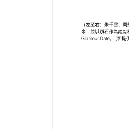
（左至右）朱千雪、周秀娜、
米，並以鑽石作為鐘點標記的 C
Glamour Date。 (客