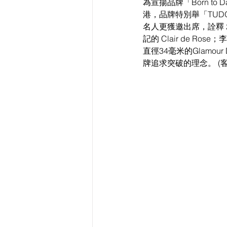
為宣揚品牌「Born to 
港，品牌特別舉「TUD
名人更獲邀出席，詮釋 
記的 Clair de R
直徑34毫米的Glamour 
牌追求突破的理念。 (