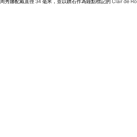
hau, 周秀娜配戴直徑 34 毫米，並以鑽石作為鐘點標記的 Clair de R