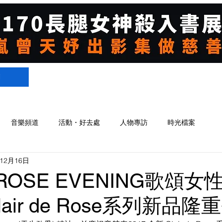
們
音樂頻道
活動・好去處
人物專訪
時光檔案
年12月16日
 ROSE EVENING歌頌
lair de Rose系列新品隆