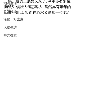
一年一度的工展會又來了, 今年亦有多位
潮流生活
商號$1價錢大優惠客人, 當然亦有每年的
音樂頻道
工展小姐出現, 而你心水又是那一位呢?
活動・好去處
人物專訪
時光檔案