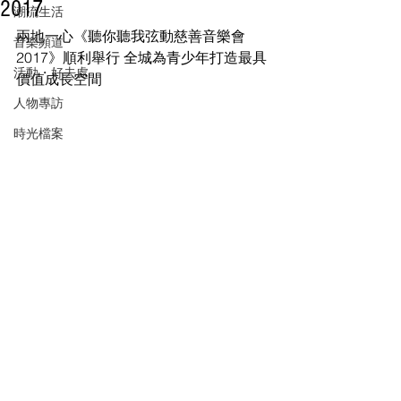
2017
潮流生活
兩地一心《聽你聽我弦動慈善音樂會
音樂頻道
2017》順利舉行 全城為青少年打造最具
活動・好去處
價值成長空間
人物專訪
時光檔案