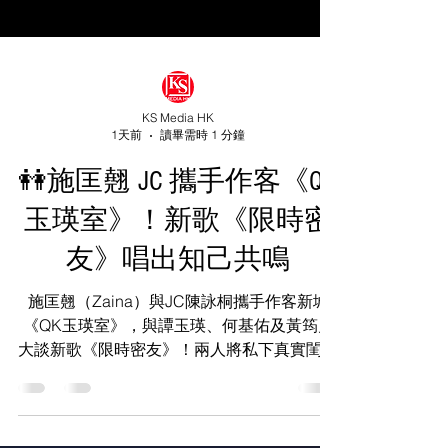
KS Media HK
1天前
讀畢需時 1 分鐘
👭施匡翹 JC 攜手作客《QK
玉瑛室》！新歌《限時密
友》唱出知己共鳴
施匡翹（Zaina）與JC陳詠桐攜手作客新城
《QK玉瑛室》，與譚玉瑛、何基佑及黃筠兒
大談新歌《限時密友》！兩人將私下真實閨蜜
經歷融入旋律，唱出女生間因忙碌而疏遠卻不
減默契的細膩情感，更預告未來《JZ