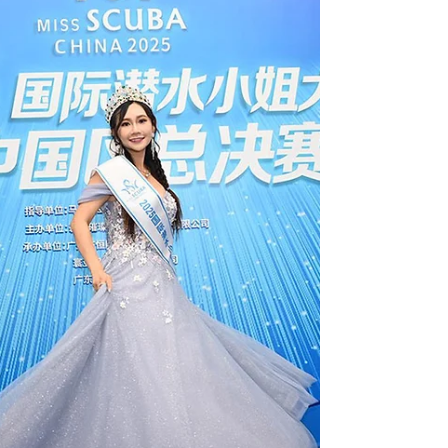
龍舟競渡戰況激烈。藝人練樂儀（Alina）日
前現身「大埔龍舟競賽暨嘉年華」，親自率領
龍舟隊伍於吐露港一展身手。在密集的鼓點與
全場吶喊聲中，Alina 與隊員展現驚人默契，
在激戰中脫穎而出率先衝線，成功將冠軍獎盃
收入囊中！當日大埔海濱公園人潮擠爆，場面
極其熱鬧。🏆 🌧️ 「風雨擋唔到我心意」 黑雨
下堅持到護老院送暖 除了在賽場上拼盡全
力，Alina 私底下的善心同樣不落人後。在端
午節前夕，香港天文台一度發出黑色暴雨警
告，全城交通與市民出行大受影響。 不過，
這場暴雨並未阻礙 Alina 的送暖計劃。擁有護
士專業背景的她，堅持風雨不改前往護老院，
親自為長者送上 200 隻節日糭。Alina 感性表
示，長者在節日期間最需要的就是陪伴，她更
坦言希望未來能繼續善用自己的醫護與社福專
業，為弱勢社群帶來更多關懷與重視。這份爆
發的善心，彷彿也為她隨後的龍舟賽事帶來了
幸運加持。👵❤️ 🚀 從美人魚冠軍到挑戰電視