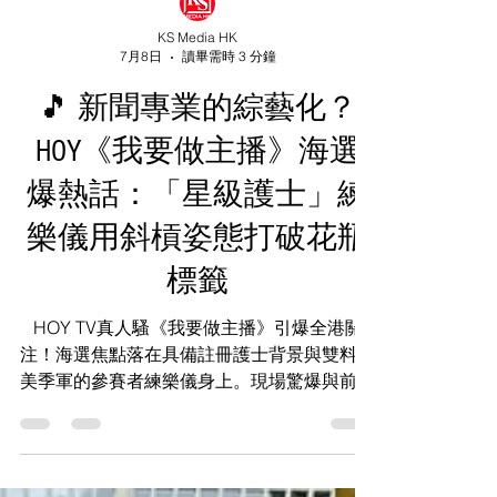
KS Media HK
7月8日
讀畢需時 3 分鐘
🎵 新聞專業的綜藝化？
HOY《我要做主播》海選
爆熱話：「星級護士」練
樂儀用斜槓姿態打破花瓶
標籤
HOY TV真人騷《我要做主播》引爆全港關
注！海選焦點落在具備註冊護士背景與雙料選
美季軍的參賽者練樂儀身上。現場驚爆與前主
播麥詩敏極度撞樣。內文深入解構當代香港打
破傳統新聞框架、從專業走向娛樂化的深層文