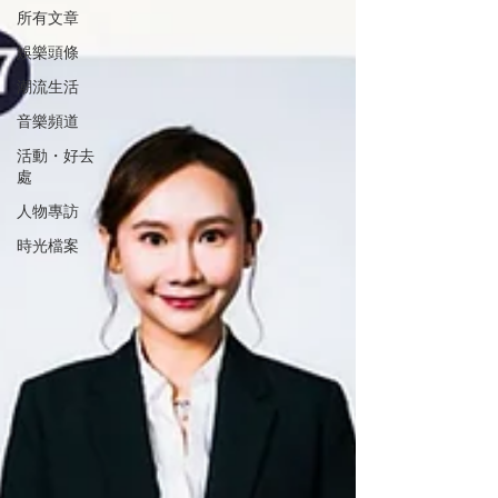
所有文章
娛樂頭條
潮流生活
音樂頻道
活動・好去
處
人物專訪
時光檔案