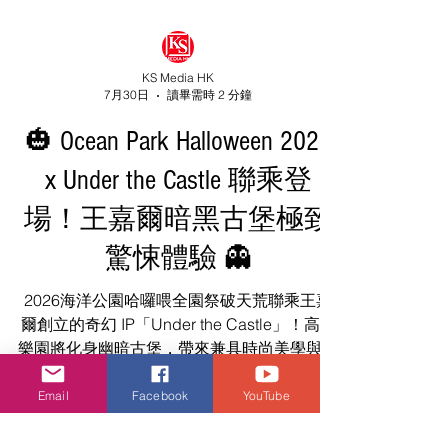
KS Media HK
7月30日
讀畢需時 2 分鐘
🎃 Ocean Park Halloween 2026
x Under the Castle 聯乘登
場！王嘉爾暗黑古堡極致
驚悚體驗 👻
Email
Facebook
YouTube
2026海洋公園哈囉喂全園祭破天荒聯乘王嘉