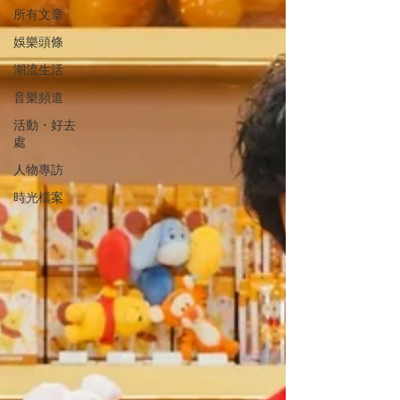
所有文章
娛樂頭條
潮流生活
音樂頻道
活動・好去
處
人物專訪
時光檔案