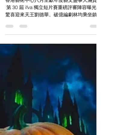
評審、德漫大師個展免費
看
香港藝術中心八月呈獻年度藝文盛事大滿貫！
第 30 屆 ifva 獨立短片賽重磅評審陣容曝光，
驚喜迎來天王劉德華、破億編劇林均乘坐鎮，
更首設「AI Creation」創作組。同場加映德國
圖像小說大師 Reinhard 個展、前衛畢業展
《入伍之時，床照流出》與暖心紐約波士頓插
畫文創。