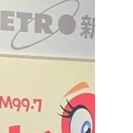
代化的設計，為大眾提供高品質及價格親民的
廚具產品。家燕媽媽與德國卡爾牌廚具同樣親
民又貼心，為報答Fans們多年來的熱烈支
持，品牌推出三款全新重磅產品：可拆式手柄
廚具套裝、Prepro 高速煲及 Altena 99.6%純
鐵廚具系列，讓大眾以更優質的廚具，輕鬆享
受下廚樂。會上，家燕媽媽大讚新品，無論是
外型還是功能性都同樣出色，她笑謂：「真係
好簡單，一撳就拆到，廚房當然要整整齊齊、
乾乾淨淨，所以廚具要實用之餘，外型靚又方
便收藏嘅，一定加分，煮完仲可以拆返個柄就
上得枱，慳返唔使洗多隻碟！」她透露早前到
加拿大拍電影時，亦帶同這套廚具套裝：「我
個女特登叫我帶，佢哋鍾意自己煮嘢食。」
家燕媽媽大讚Prepro 高