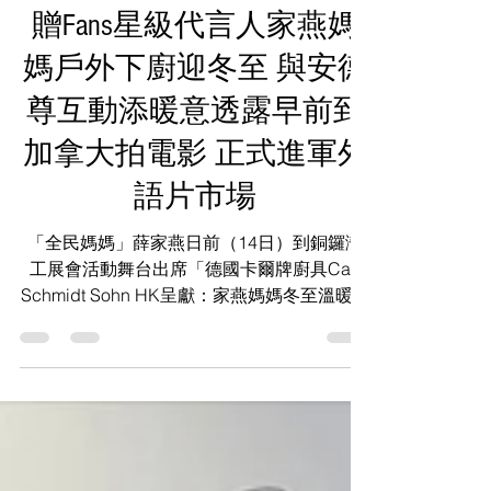
新品介紹 工展會獨家優惠
贈Fans星級代言人家燕媽
媽戶外下廚迎冬至 與安德
尊互動添暖意透露早前到
加拿大拍電影 正式進軍外
語片市場
「全民媽媽」薛家燕日前（14日）到銅鑼灣
工展會活動舞台出席「德國卡爾牌廚具Carl
Schmidt Sohn HK呈獻：家燕媽媽冬至溫暖廚
藝示範兼新品優惠推介」大型戶外烹飪活動，
好友安德尊為活動擔任司儀，兩人的互動為現
場帶來不少笑聲。 德國卡爾牌廚具於1829年
於有刀城之稱的德國索林根Solingen創立，累
積195年的廚具製作經驗，結合傳統技術與現