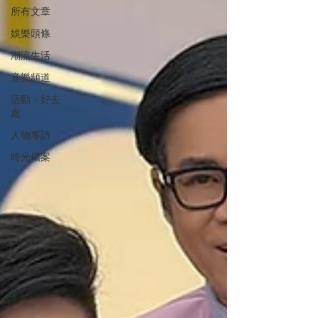
所有文章
娛樂頭條
潮流生活
音樂頻道
活動・好去
處
人物專訪
時光檔案