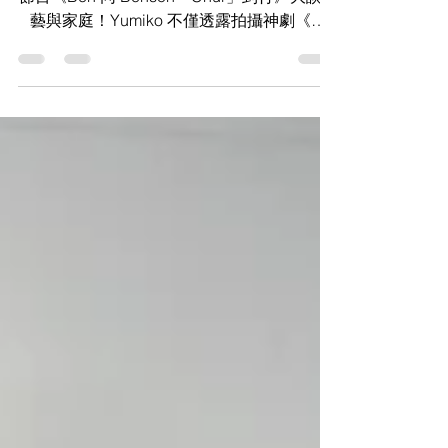
藝人鄭希怡（Yumiko）日前作客新城知訊台
節目《Ben 同 Benson「Chur」到行》大談演
藝與家庭！Yumiko 不僅透露拍攝神劇《繁
花》時獲導演王家衛放手讓她「爆肚」的趣
事，更罕有分享女兒梁浸浸畢業時的搞笑母女
互動，以及與英皇老友阿 Sa、阿嬌及經理人
Mani 如家人般的深厚感情。