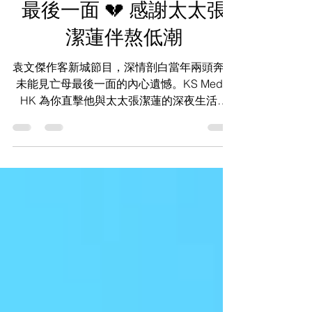
袁文傑驚爆人生最大遺
憾！奔波拍外景錯過亡母
最後一面 💔 感謝太太張
潔蓮伴熬低潮
袁文傑作客新城節目，深情剖白當年兩頭奔波
未能見亡母最後一面的內心遺憾。KS Media
HK 為你直擊他與太太張潔蓮的深夜生活火
花，以及他渴望穿越時空與偶像張國榮自拍的
珍貴心願！