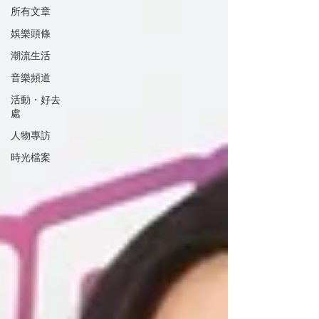
所有文章
娛樂頭條
潮流生活
音樂頻道
活動・好去
處
人物專訪
時光檔案