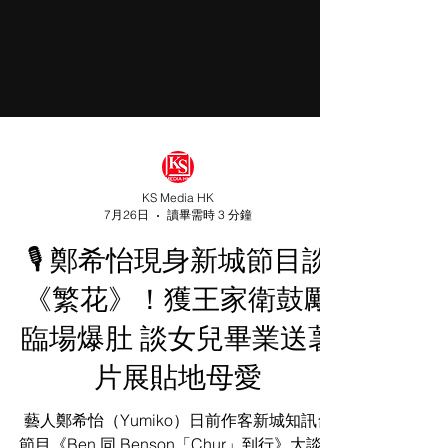
KS Media HK
7月26日
讀畢需時 3 分鐘
🎙️ 鄭希怡現身新城節目談
《繁花》！獲王家衛鼓勵
臨場爆肚 談女兒畢業送薯
片展貼地母愛